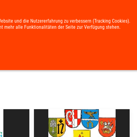
Website und die Nutzererfahrung zu verbessern (Tracking Cookies).
t mehr alle Funktionalitäten der Seite zur Verfügung stehen.
UNG
KULTUR & FREIZEIT
DOWNLOADS