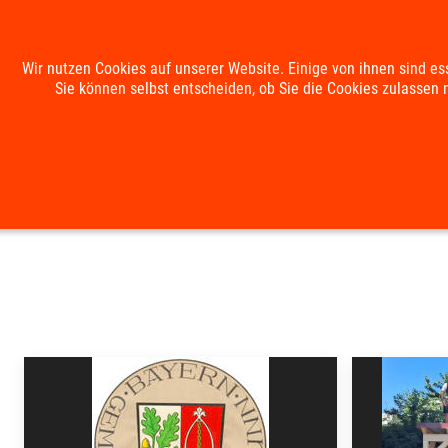
Wir nutzen Cookies auf unserer Website. Einige von ihnen sind es
Sie können selbst entscheiden, ob Sie die Cookies zulassen 
HOME
DIE GEMEINDE
RATHAUS & BÜRGER
Suche
Kontakt
Impressum
Datenschutzerklärung