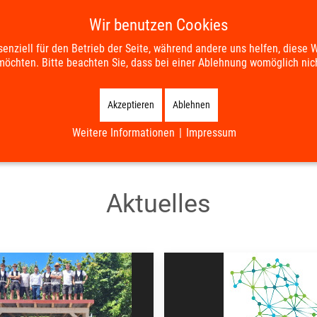
Wir benutzen Cookies
senziell für den Betrieb der Seite, während andere uns helfen, diese 
möchten. Bitte beachten Sie, dass bei einer Ablehnung womöglich nich
SERVICE
BILDUNG & SOZIALES
WIRTSCHAFT & ENTWICKL
Akzeptieren
Ablehnen
Weitere Informationen
|
Impressum
Aktuelles