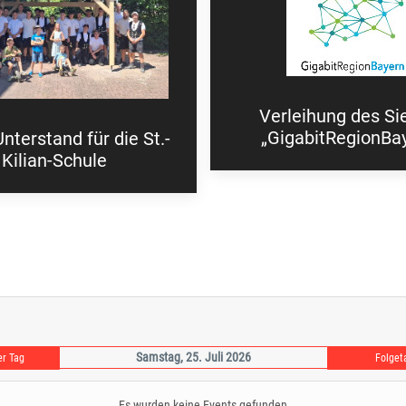
Verleihung des Si
„GigabitRegionBa
nterstand für die St.-
Kilian-Schule
Samstag, 25. Juli 2026
er Tag
Folget
Es wurden keine Events gefunden