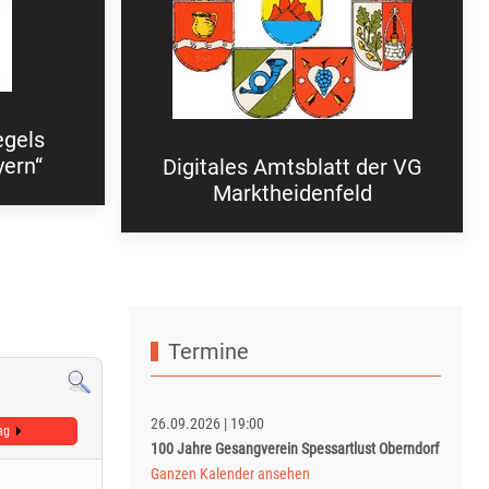
egels
yern“
Digitales Amtsblatt der VG
Marktheidenfeld
Termine
26.09.2026
|
19:00
ag
100 Jahre Gesangverein Spessartlust Oberndorf
Ganzen Kalender ansehen