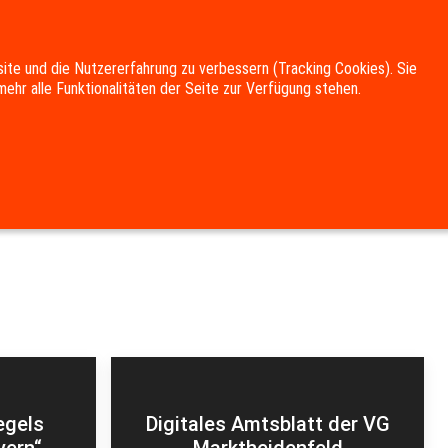
site und die Nutzererfahrung zu verbessern (Tracking Cookies). Sie
ehr alle Funktionalitäten der Seite zur Verfügung stehen.
UNG
KULTUR & FREIZEIT
DOWNLOADS
egels
Digitales Amtsblatt der VG