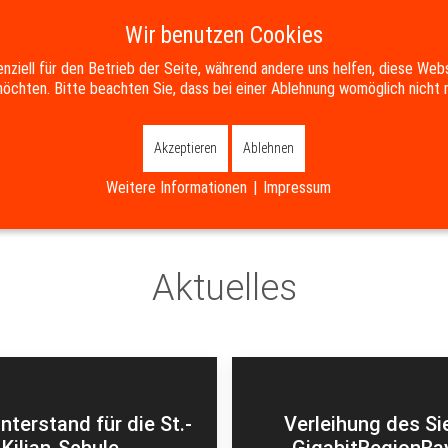
Wir benutzen Cookies
enziell für den Betrieb der Seite, während andere uns helfen, diese Web
öchten. Bitte beachten Sie, dass bei einer Ablehnung womöglich nicht m
SERVICE
BILDUNG & SOZIALES
WIRTSCHAFT & ENTWICKL
Akzeptieren
Ablehnen
Weitere Informationen
|
Impressum
Aktuelles
nterstand für die St.-
Verleihung des Si