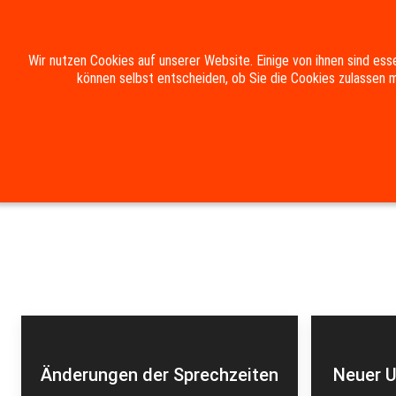
Wir nutzen Cookies auf unserer Website. Einige von ihnen sind ess
können selbst entscheiden, ob Sie die Cookies zulassen m
HOME
DIE GEMEINDE
RATHAUS & BÜRGER
Suche
Kontakt
Impressum
Datenschutzerklärung
Änderungen der Sprechzeiten
Neuer U