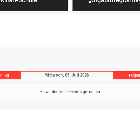
Kilian-Schule
„GigabitRegionBa
Mittwoch, 08. Juli 2026
er Tag
Folget
Es wurden keine Events gefunden