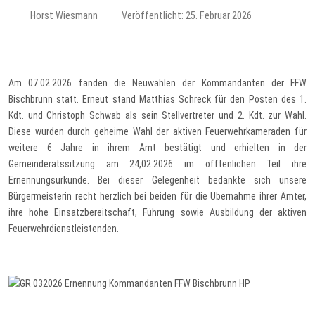
Horst Wiesmann
Veröffentlicht: 25. Februar 2026
Am 07.02.2026 fanden die Neuwahlen der Kommandanten der FFW
Bischbrunn statt. Erneut stand Matthias Schreck für den Posten des 1.
Kdt. und Christoph Schwab als sein Stellvertreter und 2. Kdt. zur Wahl.
Diese wurden durch geheime Wahl der aktiven Feuerwehrkameraden für
weitere 6 Jahre in ihrem Amt bestätigt und erhielten in der
Gemeinderatssitzung am 24,02.2026 im öfftenlichen Teil ihre
Ernennungsurkunde. Bei dieser Gelegenheit bedankte sich unsere
Bürgermeisterin recht herzlich bei beiden für die Übernahme ihrer Ämter,
ihre hohe Einsatzbereitschaft, Führung sowie Ausbildung der aktiven
Feuerwehrdienstleistenden.
Vorheriger Beitrag: Ergebnis Bürgermeisterwahl 2026
Nächster Be
Zurück
Weiter