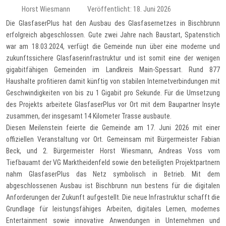
Horst Wiesmann
Veröffentlicht: 18. Juni 2026
Die GlasfaserPlus hat den Ausbau des Glasfasernetzes in Bischbrunn
erfolgreich abgeschlossen. Gute zwei Jahre nach Baustart, Spatenstich
war am 18.03.2024, verfügt die Gemeinde nun über eine moderne und
zukunftssichere Glasfaserinfrastruktur und ist somit eine der wenigen
gigabitfähigen Gemeinden im Landkreis Main-Spessart. Rund 877
Haushalte profitieren damit künftig von stabilen Internetverbindungen mit
Geschwindigkeiten von bis zu 1 Gigabit pro Sekunde. Für die Umsetzung
des Projekts arbeitete GlasfaserPlus vor Ort mit dem Baupartner Insyte
zusammen, der insgesamt 14 Kilometer Trasse ausbaute.
Diesen Meilenstein feierte die Gemeinde am 17. Juni 2026 mit einer
offiziellen Veranstaltung vor Ort. Gemeinsam mit Bürgermeister Fabian
Beck, und 2. Bürgermeister Horst Wiesmann, Andreas Voss vom
Tiefbauamt der VG Marktheidenfeld sowie den beteiligten Projektpartnern
nahm GlasfaserPlus das Netz symbolisch in Betrieb. Mit dem
abgeschlossenen Ausbau ist Bischbrunn nun bestens für die digitalen
Anforderungen der Zukunft aufgestellt. Die neue Infrastruktur schafft die
Grundlage für leistungsfähiges Arbeiten, digitales Lernen, modernes
Entertainment sowie innovative Anwendungen in Unternehmen und