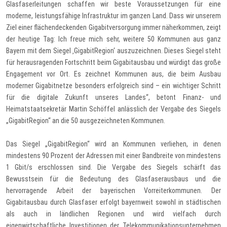
Glasfaserleitungen schaffen wir beste Voraussetzungen für eine
moderne, leistungsfähige Infrastruktur im ganzen Land. Dass wir unserem
Ziel einer flächendeckenden Gigabitversorgung immer näherkommen, zeigt
der heutige Tag: Ich freue mich sehr, weitere 50 Kommunen aus ganz
Bayern mit dem Siegel ‚GigabitRegion‘ auszuzeichnen. Dieses Siegel steht
für herausragenden Fortschritt beim Gigabitausbau und würdigt das große
Engagement vor Ort. Es zeichnet Kommunen aus, die beim Ausbau
moderner Gigabitnetze besonders erfolgreich sind – ein wichtiger Schritt
für die digitale Zukunft unseres Landes“, betont Finanz- und
Heimatstaatsekretär Martin Schöffel anlässlich der Vergabe des Siegels
„GigabitRegion“ an die 50 ausgezeichneten Kommunen.
Das Siegel „GigabitRegion“ wird an Kommunen verliehen, in denen
mindestens 90 Prozent der Adressen mit einer Bandbreite von mindestens
1 Gbit/s erschlossen sind. Die Vergabe des Siegels schärft das
Bewusstsein für die Bedeutung des Glasfaserausbaus und die
hervorragende Arbeit der bayerischen Vorreiterkommunen. Der
Gigabitausbau durch Glasfaser erfolgt bayernweit sowohl in städtischen
als auch in ländlichen Regionen und wird vielfach durch
eigenwirtschaftliche Investitionen der Telekommunikationsunternehmen