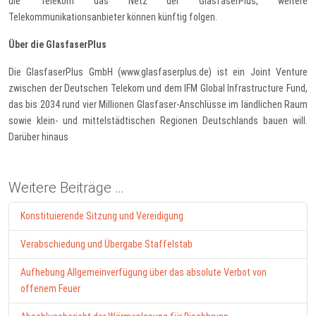
die Telekom das Netz der GlasfaserPlus, weitere
Telekommunikationsanbieter können künftig folgen.
Über die GlasfaserPlus
Die GlasfaserPlus GmbH (www.glasfaserplus.de) ist ein Joint Venture
zwischen der Deutschen Telekom und dem IFM Global Infrastructure Fund,
das bis 2034 rund vier Millionen Glasfaser-Anschlüsse im ländlichen Raum
sowie klein- und mittelstädtischen Regionen Deutschlands bauen will.
Darüber hinaus
Weitere Beiträge …
Konstituierende Sitzung und Vereidigung
Verabschiedung und Übergabe Staffelstab
Aufhebung Allgemeinverfügung über das absolute Verbot von
offenem Feuer