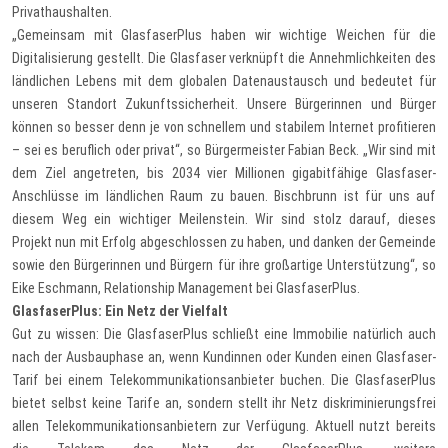
Privathaushalten.
„Gemeinsam mit GlasfaserPlus haben wir wichtige Weichen für die
Digitalisierung gestellt. Die Glasfaser verknüpft die Annehmlichkeiten des
ländlichen Lebens mit dem globalen Datenaustausch und bedeutet für
unseren Standort Zukunftssicherheit. Unsere Bürgerinnen und Bürger
können so besser denn je von schnellem und stabilem Internet profitieren
– sei es beruflich oder privat“, so Bürgermeister Fabian Beck. „Wir sind mit
dem Ziel angetreten, bis 2034 vier Millionen gigabitfähige Glasfaser-
Anschlüsse im ländlichen Raum zu bauen. Bischbrunn ist für uns auf
diesem Weg ein wichtiger Meilenstein. Wir sind stolz darauf, dieses
Projekt nun mit Erfolg abgeschlossen zu haben, und danken der Gemeinde
sowie den Bürgerinnen und Bürgern für ihre großartige Unterstützung“, so
Eike Eschmann, Relationship Management bei GlasfaserPlus.
GlasfaserPlus: Ein Netz der Vielfalt
Gut zu wissen: Die GlasfaserPlus schließt eine Immobilie natürlich auch
nach der Ausbauphase an, wenn Kundinnen oder Kunden einen Glasfaser-
Tarif bei einem Telekommunikationsanbieter buchen. Die GlasfaserPlus
bietet selbst keine Tarife an, sondern stellt ihr Netz diskriminierungsfrei
allen Telekommunikationsanbietern zur Verfügung. Aktuell nutzt bereits