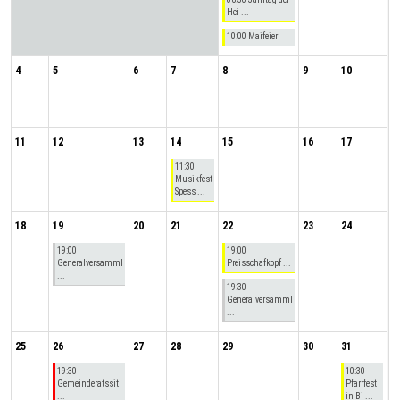
Hei ...
10:00 Maifeier
4
5
6
7
8
9
10
11
12
13
14
15
16
17
11:30
Musikfest
Spess ...
18
19
20
21
22
23
24
19:00
19:00
Generalversamml
Preisschafkopf ...
...
19:30
Generalversamml
...
25
26
27
28
29
30
31
19:30
10:30
Gemeinderatssit
Pfarrfest
...
in Bi ...