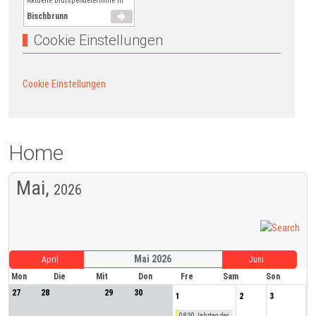
Aktuelle Blutspendetermine in
Bischbrunn
Cookie Einstellungen
Cookie Einstellungen
Home
Mai,
2026
Mai 2026
April
Juni
Mon
Die
Mit
Don
Fre
Sam
Son
27
28
29
30
1
2
3
08:30 Jahrtag der