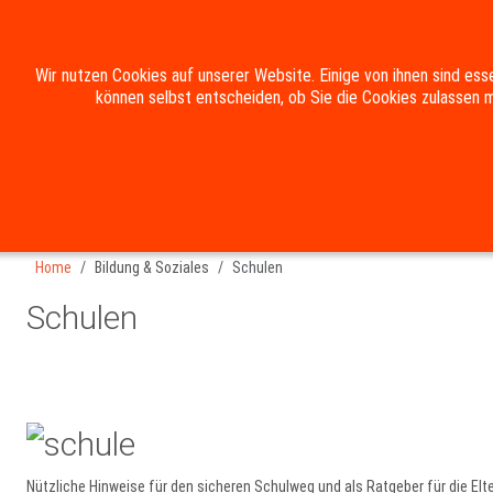
Wir nutzen Cookies auf unserer Website. Einige von ihnen sind ess
HOME
DIE GEMEINDE
RATHAUS & BÜRGER
können selbst entscheiden, ob Sie die Cookies zulassen m
Suche
Kontakt
Impressum
Datenschutzerklärung
Home
Bildung & Soziales
Schulen
Schulen
Nützliche Hinweise für den sicheren Schulweg und als Ratgeber für die Elte