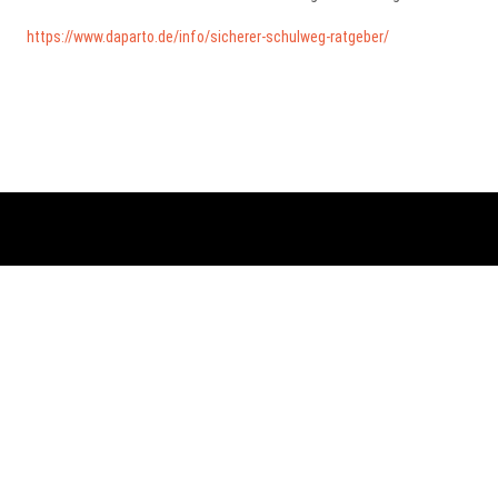
https://www.daparto.de/info/sicherer-schulweg-ratgeber/
Vorheriger Beitrag: Einrichtungen
Zurück