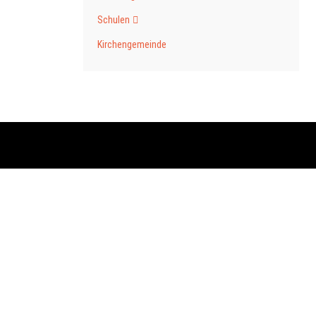
Schulen
Kirchengemeinde
Nächster Beitrag: Vereine
Weiter