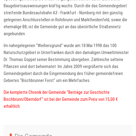
Baugebietsausweisungen kräftig wuchs. Durch die das Gemeindegebiet
streifende Bundesautobahn A3 - Frankfurt - Nürnberg mit den günstig
gelegenen Anschlusstellen in Rohrbrunn und Marktheidenfeld, sowie die
ehemalige B8, ist die Gemeinde gut an das überörtliche Straßennetz
angebunden.
Im nahegelegenen "Weihersgrund" wurde am 18.Mai 1998 das 100.
Naturschutzgebiet in Unterfranken durch den damaligen Umweltminister
Dr. Thomas Goppel seiner Bestimmung übergeben. Zahlreiche seltene
Pflanzen sind dort beheimatet. Im Jahre 2009 vergrößerte sich das
Gemeindegebiet durch die Eingemeindung des früher gemeindefreien
Gebietes "Bischbrunner Forst" um ein Mehrfaches.
Die komplette Chronik der Gemeinde "Beiträge zur Geschichte
Bischbrunn/Oberndorf" ist bei der Gemeinde zum Preis von 15,00 €
erhältlich.
Vorheriger Beitrag: Grußwort
Zurück