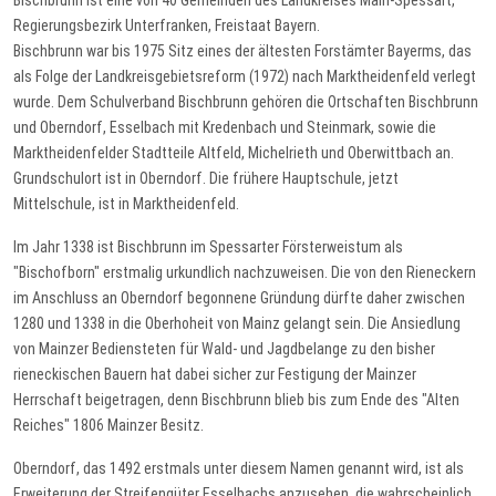
Bischbrunn ist eine von 40 Gemeinden des Landkreises Main-Spessart,
Regierungsbezirk Unterfranken, Freistaat Bayern.
Bischbrunn war bis 1975 Sitz eines der ältesten Forstämter Bayerms, das
als Folge der Landkreisgebietsreform (1972) nach Marktheidenfeld verlegt
wurde. Dem Schulverband Bischbrunn gehören die Ortschaften Bischbrunn
und Oberndorf, Esselbach mit Kredenbach und Steinmark, sowie die
Marktheidenfelder Stadtteile Altfeld, Michelrieth und Oberwittbach an.
Grundschulort ist in Oberndorf. Die frühere Hauptschule, jetzt
Mittelschule, ist in Marktheidenfeld.
Im Jahr 1338 ist Bischbrunn im Spessarter Försterweistum als
"Bischofborn" erstmalig urkundlich nachzuweisen. Die von den Rieneckern
im Anschluss an Oberndorf begonnene Gründung dürfte daher zwischen
1280 und 1338 in die Oberhoheit von Mainz gelangt sein. Die Ansiedlung
von Mainzer Bediensteten für Wald- und Jagdbelange zu den bisher
rieneckischen Bauern hat dabei sicher zur Festigung der Mainzer
Herrschaft beigetragen, denn Bischbrunn blieb bis zum Ende des "Alten
Reiches" 1806 Mainzer Besitz.
Oberndorf, das 1492 erstmals unter diesem Namen genannt wird, ist als
Erweiterung der Streifengüter Esselbachs anzusehen, die wahrscheinlich