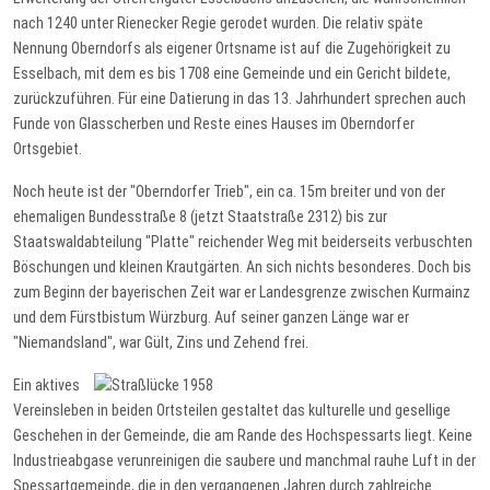
nach 1240 unter Rienecker Regie gerodet wurden. Die relativ späte
Nennung Oberndorfs als eigener Ortsname ist auf die Zugehörigkeit zu
Esselbach, mit dem es bis 1708 eine Gemeinde und ein Gericht bildete,
zurückzuführen. Für eine Datierung in das 13. Jahrhundert sprechen auch
Funde von Glasscherben und Reste eines Hauses im Oberndorfer
Ortsgebiet.
Noch heute ist der "Oberndorfer Trieb", ein ca. 15m breiter und von der
ehemaligen Bundesstraße 8 (jetzt Staatstraße 2312) bis zur
Staatswaldabteilung "Platte" reichender Weg mit beiderseits verbuschten
Böschungen und kleinen Krautgärten. An sich nichts besonderes. Doch bis
zum Beginn der bayerischen Zeit war er Landesgrenze zwischen Kurmainz
und dem Fürstbistum Würzburg. Auf seiner ganzen Länge war er
"Niemandsland", war Gült, Zins und Zehend frei.
Ein aktives
Vereinsleben in beiden Ortsteilen gestaltet das kulturelle und gesellige
Geschehen in der Gemeinde, die am Rande des Hochspessarts liegt. Keine
Industrieabgase verunreinigen die saubere und manchmal rauhe Luft in der
Spessartgemeinde, die in den vergangenen Jahren durch zahlreiche