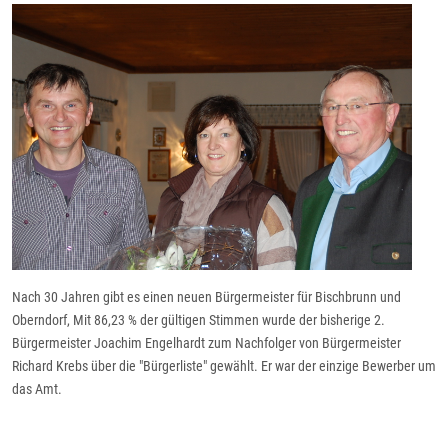
Nach 30 Jahren gibt es einen neuen Bürgermeister für Bischbrunn und
Oberndorf, Mit 86,23 % der gültigen Stimmen wurde der bisherige 2.
Bürgermeister Joachim Engelhardt zum Nachfolger von Bürgermeister
Richard Krebs über die "Bürgerliste" gewählt. Er war der einzige Bewerber um
das Amt.
Vorheriger Beitrag: Ergebnisse der Gemeinderatswahl
Nächster Beit
Zurück
Weiter