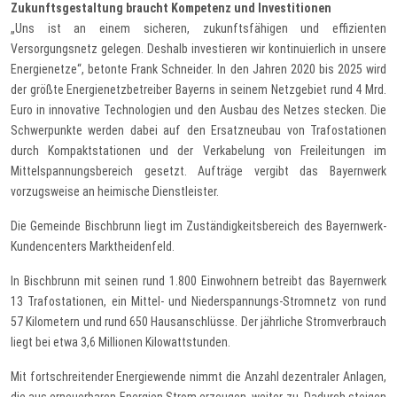
Zukunftsgestaltung braucht Kompetenz und Investitionen
„Uns ist an einem sicheren, zukunftsfähigen und effizienten
Versorgungsnetz gelegen. Deshalb investieren wir kontinuierlich in unsere
Energienetze“, betonte Frank Schneider. In den Jahren 2020 bis 2025 wird
der größte Energienetzbetreiber Bayerns in seinem Netzgebiet rund 4 Mrd.
Euro in innovative Technologien und den Ausbau des Netzes stecken. Die
Schwerpunkte werden dabei auf den Ersatzneubau von Trafostationen
durch Kompaktstationen und der Verkabelung von Freileitungen im
Mittelspannungsbereich gesetzt. Aufträge vergibt das Bayernwerk
vorzugsweise an heimische Dienstleister.
Die Gemeinde Bischbrunn liegt im Zuständigkeitsbereich des Bayernwerk-
Kundencenters Marktheidenfeld.
In Bischbrunn mit seinen rund 1.800 Einwohnern betreibt das Bayernwerk
13 Trafostationen, ein Mittel- und Niederspannungs-Stromnetz von rund
57 Kilometern und rund 650 Hausanschlüsse. Der jährliche Stromverbrauch
liegt bei etwa 3,6 Millionen Kilowattstunden.
Mit fortschreitender Energiewende nimmt die Anzahl dezentraler Anlagen,