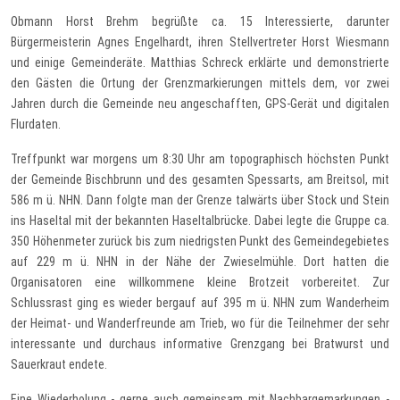
Obmann Horst Brehm begrüßte ca. 15 Interessierte, darunter
Bürgermeisterin Agnes Engelhardt, ihren Stellvertreter Horst Wiesmann
und einige Gemeinderäte. Matthias Schreck erklärte und demonstrierte
den Gästen die Ortung der Grenzmarkierungen mittels dem, vor zwei
Jahren durch die Gemeinde neu angeschafften, GPS-Gerät und digitalen
Flurdaten.
Treffpunkt war morgens um 8:30 Uhr am topographisch höchsten Punkt
der Gemeinde Bischbrunn und des gesamten Spessarts, am Breitsol, mit
586 m ü. NHN. Dann folgte man der Grenze talwärts über Stock und Stein
ins Haseltal mit der bekannten Haseltalbrücke. Dabei legte die Gruppe ca.
350 Höhenmeter zurück bis zum niedrigsten Punkt des Gemeindegebietes
auf 229 m ü. NHN in der Nähe der Zwieselmühle. Dort hatten die
Organisatoren eine willkommene kleine Brotzeit vorbereitet. Zur
Schlussrast ging es wieder bergauf auf 395 m ü. NHN zum Wanderheim
der Heimat- und Wanderfreunde am Trieb, wo für die Teilnehmer der sehr
interessante und durchaus informative Grenzgang bei Bratwurst und
Sauerkraut endete.
Eine Wiederholung - gerne auch gemeinsam mit Nachbargemarkungen -