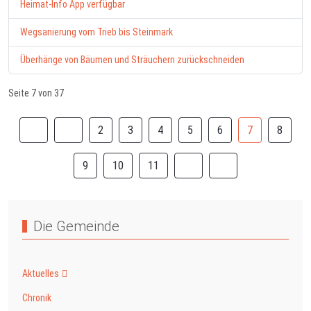
Heimat-Info App verfügbar
Wegsanierung vom Trieb bis Steinmark
Überhänge von Bäumen und Sträuchern zurückschneiden
Seite 7 von 37
2
3
4
5
6
7
8
9
10
11
Die Gemeinde
Aktuelles
Chronik